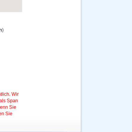
n
)
lich. Wir
 als Span
Wenn Sie
en Sie