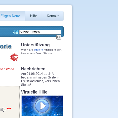
Fügen Neue
Hilfe
Kontakt
orie
Unterstützung
Wenn Sie
aut.info
nützlich finden,
bitte unterstützen Sie uns:
Nachrichten
orie? Wenn
Am 01.06.2014 aut.info
begann mit neuen System.
Es ist kostenlos, versuchen
Sie es!
Virtuelle Hilfe
r!):
***