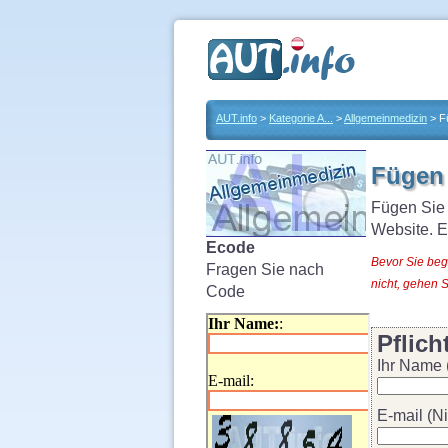
AUT.info
>
Kategorie A...
>
Allgemeinmedizin
> F
Fügen 
Fügen Sie
Website. E
Ecode
Bevor Sie beg
Fragen Sie nach
nicht, gehen S
Code
Pflich
Ihr Name (
E-mail (Ni